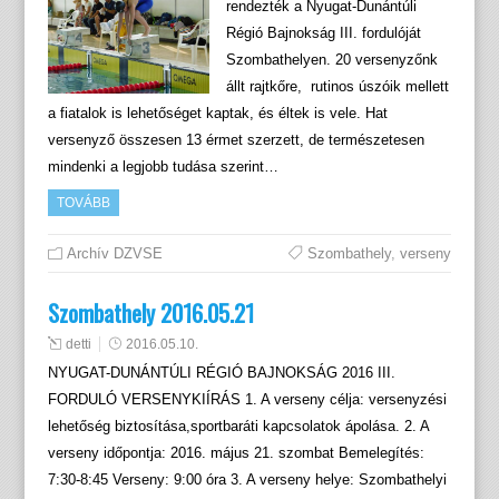
rendezték a Nyugat-Dunántúli
Régió Bajnokság III. fordulóját
Szombathelyen. 20 versenyzőnk
állt rajtkőre, rutinos úszóik mellett
a fiatalok is lehetőséget kaptak, és éltek is vele. Hat
versenyző összesen 13 érmet szerzett, de természetesen
mindenki a legjobb tudása szerint…
TOVÁBB
Archív DZVSE
Szombathely
,
verseny
Szombathely 2016.05.21
detti
2016.05.10.
NYUGAT-DUNÁNTÚLI RÉGIÓ BAJNOKSÁG 2016 III.
FORDULÓ VERSENYKIÍRÁS 1. A verseny célja: versenyzési
lehetőség biztosítása,sportbaráti kapcsolatok ápolása. 2. A
verseny időpontja: 2016. május 21. szombat Bemelegítés:
7:30-8:45 Verseny: 9:00 óra 3. A verseny helye: Szombathelyi