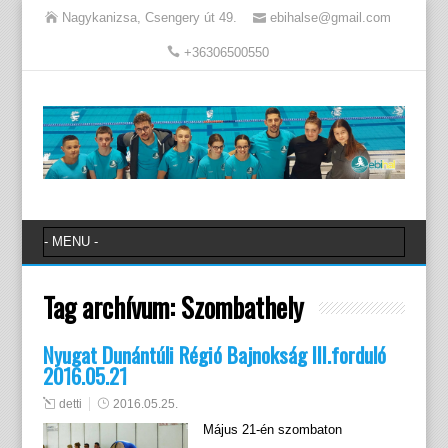
Nagykanizsa, Csengery út 49.
ebihalse@gmail.com
+36306500550
Tag archívum:
Szombathely
Nyugat Dunántúli Régió Bajnokság III.forduló
2016.05.21
detti
2016.05.25.
Május 21-én szombaton