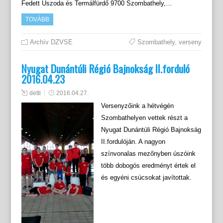
Fedett Uszoda és Termálfürdő 9700 Szombathely,…
TOVÁBB
Archív DZVSE
Szombathely
,
verseny
Nyugat Dunántúli Régió Bajnokság II.forduló
2016.04.23
detti
2016.04.27.
Versenyzőink a hétvégén
Szombathelyen vettek részt a
Nyugat Dunántúli Régió Bajnokság
II.fordulóján. A nagyon
színvonalas mezőnyben úszóink
több dobogós eredményt értek el
és egyéni csúcsokat javítottak.