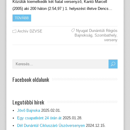
Közülük kiemelkedik két fiatal versenyző, Kantó Marcell
(2005) aki 200 háton (2:54,97 ) 1. helyezést illetve Dencs…
TOVÁBB
Nyugat Dunántúli Régiós
Archív DZVSE
Bajnokság
,
Szombathely
,
verseny
Facebook oldalunk
Legutóbbi hírek
Jövő Bajnoka
2025.02.01.
Egy csapatként 24 órán át
2025.01.28.
Dél Dunántúl Cikluszáró Úszóversenyen
2024.12.15.