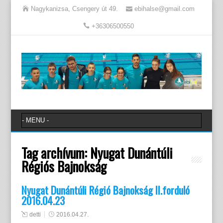
Nagykanizsa, Csengery út 49.
ebihalse@gmail.com
+36306500550
Tag archívum:
Nyugat Dunántúli
Régiós Bajnokság
Nyugat Dunántúli Régió Bajnokság II.forduló
2016.04.23
detti
2016.04.27.