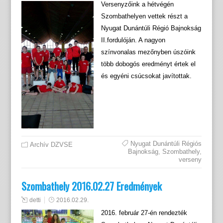
Versenyzőink a hétvégén
Szombathelyen vettek részt a
Nyugat Dunántúli Régió Bajnokság
II.fordulóján. A nagyon
színvonalas mezőnyben úszóink
több dobogós eredményt értek el
és egyéni csúcsokat javítottak.
Nyugat Dunántúli Régiós
Archív DZVSE
Bajnokság
,
Szombathely
,
verseny
Szombathely 2016.02.27 Eredmények
detti
2016.02.29.
2016. február 27-én rendezték