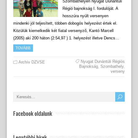
Szombathelyen Nyugat Dunántúli
Régió bajnokság I. fordulóját. A
hosszúra nyúlt versenyen
mindenki jól teljesített, többen dobogós helyezést értek el.
Közülük kiemelkedik két fiatal versenyző, Kantó Marcell
(2005) aki 200 háton (2:54,97 ) 1. helyezést illetve Dencs…
TOVÁBB
Nyugat Dunántúli Régiós
Archív DZVSE
Bajnokság
,
Szombathely
,
verseny
Facebook oldalunk
Legutóbbi hírek