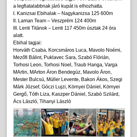
a legfiatalabbnak járó kupát is elhozhatta.
I. Kanizsai Ebihalak – Nagykanizsa 125 600m
II. Laman Team – Veszprém 124 400m
III. Lenti Titánok – Lenti 117 450m úsztak 24 óra
alatt.
Ebihal tagjai:
Horváth Csaba, Korcsmáros Luca, Mavolo Noémi,
Mezőfi Bálint, Puklavec Sara, Szabó Flórián,
Torhosi Leon, Torhosi Noel, Traub Hanga, Varga
MArtin, MArton Áron Bendegúz, Mavolo Áron,
Mester Bulcsú, Müller Levente, Bakon Ákos, Szegi
Márk József, Góczi Lujzi, Környei Dániel, Környei
Gergő, Tóth Liza, Kaszper Dániel, Szabó Szilárd,
Ács László, Tihanyi László