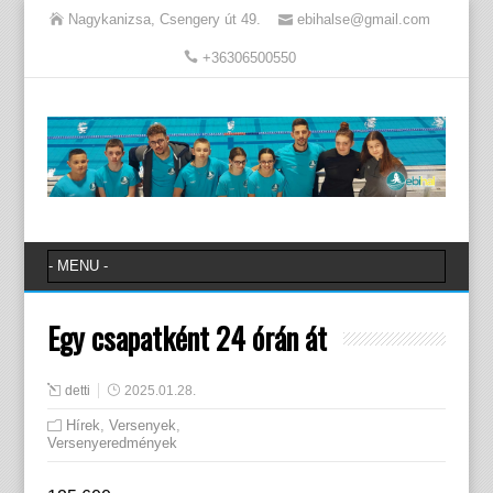
Nagykanizsa, Csengery út 49.
ebihalse@gmail.com
+36306500550
Egy csapatként 24 órán át
detti
2025.01.28.
Hírek
,
Versenyek
,
Versenyeredmények