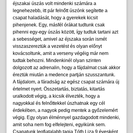
éjszakai úszás volt mindenki számára a
legnehezebb, itt pár felnőtt úszónk segítette a
csapat haladását, hogy a gyerekek kicsit
pihenjenek. Egy, másfél órákat tudtunk csak
pihenni egy-egy úszás között, így tudtuk tartani azt
a sebességet, amivel az éjszaka során ismét
visszaszereztük a vezetést és olyan előnyt
kovácsoltunk, amit a verseny végéig már nem
tudtak behozni. Mindenkinél olyan szinten
dolgozott az adrenalin, hogy a fájdalmat csak akkor
éreztük miután a medence partján szusszantunk.
A fájdalom, a fáradság az egész csapat számára új
értelmet nyert. Összetartás, biztatás, kitartás
uralkodott végig, a kicsik élvezték, hogy a
nagyokkal és felnőttekkel úszhatnak egy cél
érdekében, a nagyok pedig mentek a győzelemért
végig. Egy olyan élménnyel gazdagodott mindenki,
amit soha nem fog elfelejteni, egyikünk sem.
Csapatunk legfiatalabb tagja Tóth Liza 9 évesként