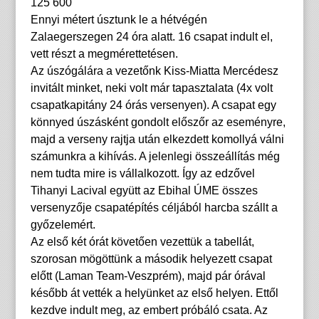
125 600
Ennyi métert úsztunk le a hétvégén
Zalaegerszegen 24 óra alatt. 16 csapat indult el,
vett részt a megmérettetésen.
Az úszógálára a vezetőnk Kiss-Miatta Mercédesz
invitált minket, neki volt már tapasztalata (4x volt
csapatkapitány 24 órás versenyen). A csapat egy
könnyed úszásként gondolt előszőr az eseményre,
majd a verseny rajtja után elkezdett komollyá válni
számunkra a kihívás. A jelenlegi összeállítás még
nem tudta mire is vállalkozott. Így az edzővel
Tihanyi Lacival együtt az Ebihal ÚME összes
versenyzője csapatépítés céljából harcba szállt a
győzelemért.
Az első két órát követően vezettük a tabellát,
szorosan mögöttünk a második helyezett csapat
előtt (Laman Team-Veszprém), majd pár órával
később át vették a helyünket az első helyen. Ettől
kezdve indult meg, az embert próbáló csata. Az