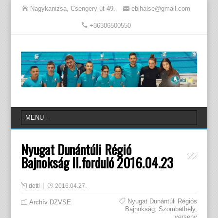
Nagykanizsa, Csengery út 49.
ebihalse@gmail.com
+36306500550
Nyugat Dunántúli Régió
Bajnokság II.forduló 2016.04.23
detti
2016.04.27.
Nyugat Dunántúli Régiós
Archív DZVSE
Bajnokság
,
Szombathely
,
verseny