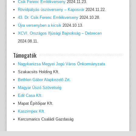
Csik Ferenc Emlékverseny
2024.11.23.
Rövidpályás úszóverseny – Kaposvár
2024.11.22.
43. Dr. Csik Ferenc Emlékverseny
2024.10.28.
Újra versenyben a kicsik
2024.10.13.
XCVI. Országos Ifjúsági Bajnokság – Debrecen
2024.08.11.
Támogatók
Nagykanizsa Megyei Jogú Város Önkormányzata
Szakacsits Holding Kft.
Bethlen Gábor Alapkezelő Zrt.
Magyar Úszó Szövetség
Edil Casa Kft.
Mapat Építőipar Kft.
Kaszimpex Kft.
Kercsmarics Családi Gazdaság