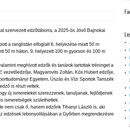
Fa
tal szervezett edzőtáborra, a 2025-ös Jövő Bajnokai
Le
tt a ranglistán elfoglalt 6. helyezése miatt 50 m
ett 50 m háton, 9. helyezett 100 m gyorson és 100 m
alamint meghívott edzők és tanárok tartottak tréninget a
E vezetőedzője, Magyarovits Zoltán, Kós Hubert edzője,
porttudományi Egyetem, Úszás és Vízi Sportok Tanszék
dző is részt vettek.
ogy új ismereteket szerezzenek, tanuljanak, fejlődjenek
és ismeretségek születhettek.
 de nem csak ő, hanem edzőnk Tihanyi László is, aki
t az edzések lebonyolításában a Győrben megrendezésre