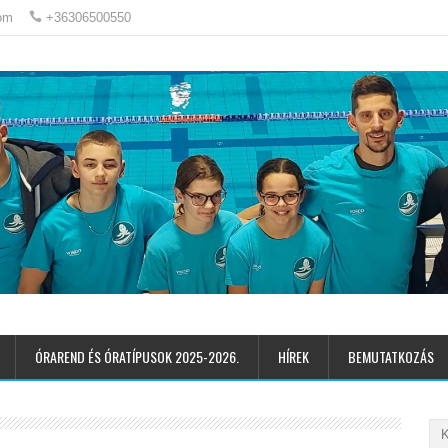
om
+36306500550
ÓRAREND ÉS ÓRATÍPUSOK 2025-2026.
HÍREK
BEMUTATKOZÁS