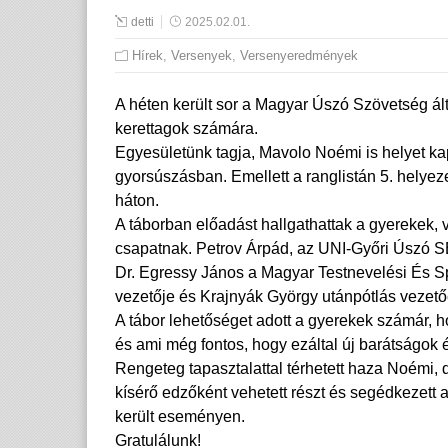
detti
2025.02.01.
Hírek
,
Versenyek
,
Versenyeredmények
A héten került sor a Magyar Úszó Szövetség ál
kerettagok számára.
Egyesületünk tagja, Mavolo Noémi is helyet kapo
gyorsúszásban. Emellett a ranglistán 5. helyez
háton.
A táborban előadást hallgathattak a gyerekek, v
csapatnak. Petrov Árpád, az UNI-Győri Úszó S
Dr. Egressy János a Magyar Testnevelési És S
vezetője és Krajnyák György utánpótlás vezetőe
A tábor lehetőséget adott a gyerekek számár, h
és ami még fontos, hogy ezáltal új barátságok 
Rengeteg tapasztalattal térhetett haza Noémi,
kísérő edzőként vehetett részt és segédkezet
került eseményen.
Gratulálunk!