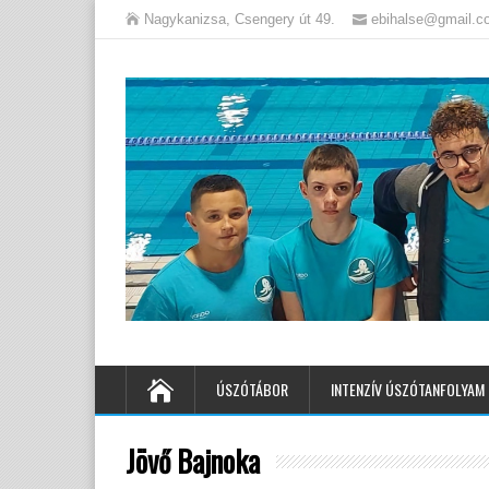
Nagykanizsa, Csengery út 49.
ebihalse@gmail.c
ÚSZÓTÁBOR
INTENZÍV ÚSZÓTANFOLYAM
Jövő Bajnoka