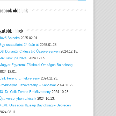
cebook oldalunk
gutóbbi hírek
Jövő Bajnoka
2025.02.01.
Egy csapatként 24 órán át
2025.01.28.
Dél Dunántúl Cikluszáró Úszóversenyen
2024.12.15.
Mikuláskupa 2024.
2024.12.05.
Magyar Egyetemi-Főiskolai Országos Bajnokság
2024.12.01.
Csik Ferenc Emlékverseny
2024.11.23.
Rövidpályás úszóverseny – Kaposvár
2024.11.22.
43. Dr. Csik Ferenc Emlékverseny
2024.10.28.
Újra versenyben a kicsik
2024.10.13.
XCVI. Országos Ifjúsági Bajnokság – Debrecen
2024.08.11.