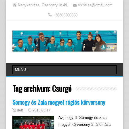
Nagykanizsa, Csengery út 49.
ebihalse@gmail.com
+36306500550
Tag archívum:
Csurgó
Somogy és Zala megyei régiós körverseny
detti
2016.03.17.
Az, hogy II. Somogy és Zala
megyei körverseny 3. állomása