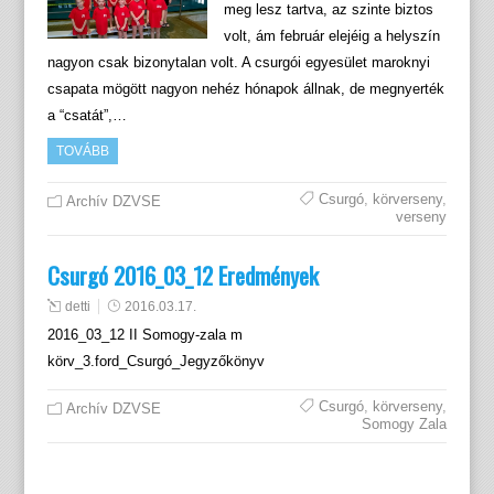
meg lesz tartva, az szinte biztos
volt, ám február elejéig a helyszín
nagyon csak bizonytalan volt. A csurgói egyesület maroknyi
csapata mögött nagyon nehéz hónapok állnak, de megnyerték
a “csatát”,…
TOVÁBB
Csurgó
,
körverseny
,
Archív DZVSE
verseny
Csurgó 2016_03_12 Eredmények
detti
2016.03.17.
2016_03_12 II Somogy-zala m
körv_3.ford_Csurgó_Jegyzőkönyv
Csurgó
,
körverseny
,
Archív DZVSE
Somogy Zala