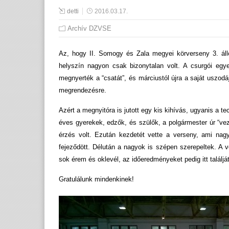
detti
2016.03.17.
Archív DZVSE
Az, hogy II. Somogy és Zala megyei körverseny 3. állo
helyszín nagyon csak bizonytalan volt. A csurgói eg
megnyerték a “csatát”, és márciustól újra a saját uszod
megrendezésre.
Azért a megnyitóra is jutott egy kis kihívás, ugyanis a te
éves gyerekek, edzők, és szülők, a polgármester úr “ve
érzés volt. Ezután kezdetét vette a verseny, ami nagy
fejeződött. Délután a nagyok is szépen szerepeltek. A 
sok érem és oklevél, az időeredményeket pedig itt találjá
Gratulálunk mindenkinek!