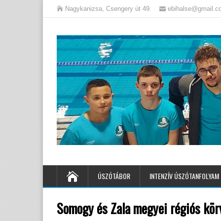
Nagykanizsa, Csengery út 49.
ebihalse@gmail.c
ÚSZÓTÁBOR
INTENZÍV ÚSZÓTANFOLYAM
Somogy és Zala megyei régiós kör