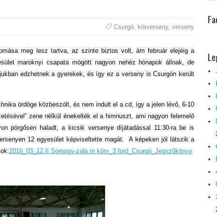
Fa
Csurgó
,
körverseny
,
verseny
mása meg lesz tartva, az szinte biztos volt, ám február elejéig a
Le
yesület maroknyi csapata mögött nagyon nehéz hónapok állnak, de
ájukban edzhetnek a gyerekek, és így ez a verseny is Csurgón került
chnika ördöge közbeszólt, és nem indult el a cd, így a jelen lévő, 6-10
zetésével” zene nélkül énekelték el a himnuszt, ami nagyon felemelő
on pörgősen haladt, a kicsik versenye díjátadással 11:30-ra be is
versenyen 12 egyesület képviseltette magát. A képeken jól látszik a
tok:
2016_03_12 II Somogy-zala m körv_3.ford_Csurgó_Jegyzőkönyv