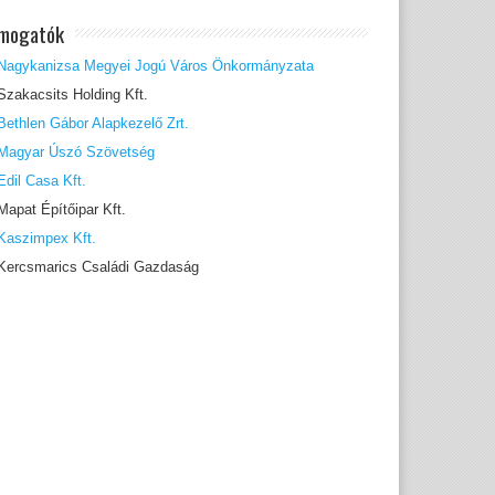
mogatók
Nagykanizsa Megyei Jogú Város Önkormányzata
Szakacsits Holding Kft.
Bethlen Gábor Alapkezelő Zrt.
Magyar Úszó Szövetség
Edil Casa Kft.
Mapat Építőipar Kft.
Kaszimpex Kft.
Kercsmarics Családi Gazdaság