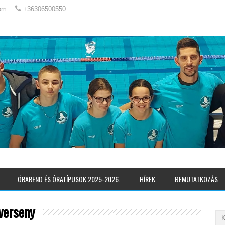
om
+36306500550
ÓRAREND ÉS ÓRATÍPUSOK 2025-2026.
HÍREK
BEMUTATKOZÁS
verseny