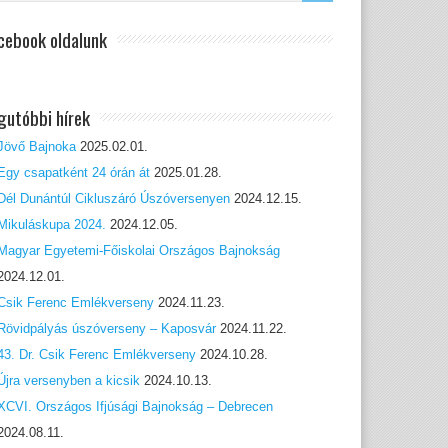
cebook oldalunk
gutóbbi hírek
Jövő Bajnoka
2025.02.01.
Egy csapatként 24 órán át
2025.01.28.
Dél Dunántúl Cikluszáró Úszóversenyen
2024.12.15.
Mikuláskupa 2024.
2024.12.05.
Magyar Egyetemi-Főiskolai Országos Bajnokság
2024.12.01.
Csik Ferenc Emlékverseny
2024.11.23.
Rövidpályás úszóverseny – Kaposvár
2024.11.22.
43. Dr. Csik Ferenc Emlékverseny
2024.10.28.
Újra versenyben a kicsik
2024.10.13.
XCVI. Országos Ifjúsági Bajnokság – Debrecen
2024.08.11.