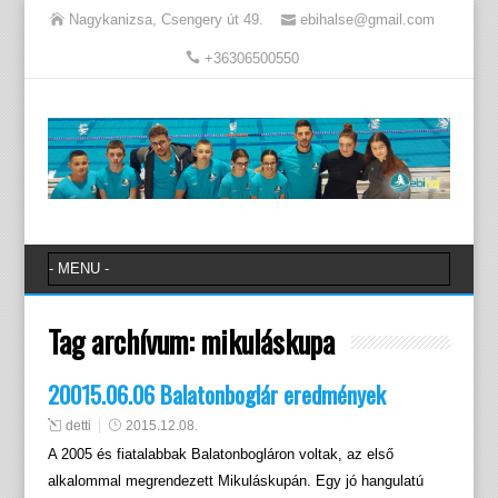
Nagykanizsa, Csengery út 49.
ebihalse@gmail.com
+36306500550
Tag archívum:
mikuláskupa
20015.06.06 Balatonboglár eredmények
detti
2015.12.08.
A 2005 és fiatalabbak Balatonbogláron voltak, az első
alkalommal megrendezett Mikuláskupán. Egy jó hangulatú