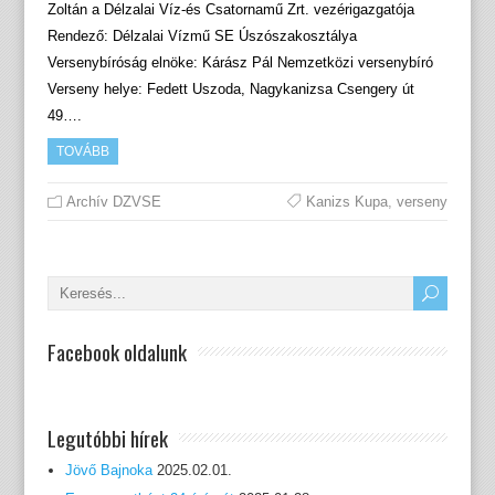
Zoltán a Délzalai Víz-és Csatornamű Zrt. vezérigazgatója
Rendező: Délzalai Vízmű SE Úszószakosztálya
Versenybíróság elnöke: Kárász Pál Nemzetközi versenybíró
Verseny helye: Fedett Uszoda, Nagykanizsa Csengery út
49….
TOVÁBB
Archív DZVSE
Kanizs Kupa
,
verseny
Facebook oldalunk
Legutóbbi hírek
Jövő Bajnoka
2025.02.01.