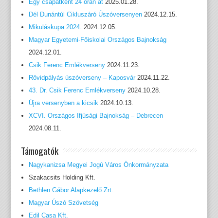
Egy csapatként 24 órán át
2025.01.28.
Dél Dunántúl Cikluszáró Úszóversenyen
2024.12.15.
Mikuláskupa 2024.
2024.12.05.
Magyar Egyetemi-Főiskolai Országos Bajnokság
2024.12.01.
Csik Ferenc Emlékverseny
2024.11.23.
Rövidpályás úszóverseny – Kaposvár
2024.11.22.
43. Dr. Csik Ferenc Emlékverseny
2024.10.28.
Újra versenyben a kicsik
2024.10.13.
XCVI. Országos Ifjúsági Bajnokság – Debrecen
2024.08.11.
Támogatók
Nagykanizsa Megyei Jogú Város Önkormányzata
Szakacsits Holding Kft.
Bethlen Gábor Alapkezelő Zrt.
Magyar Úszó Szövetség
Edil Casa Kft.