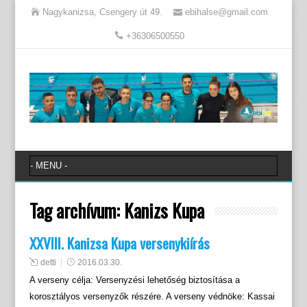
Nagykanizsa, Csengery út 49.
ebihalse@gmail.com
+36306500550
Tag archívum:
Kanizs Kupa
XXVIII. Kanizsa Kupa versenykiírás
detti
2016.03.30.
A verseny célja: Versenyzési lehetőség biztosítása a
korosztályos versenyzők részére. A verseny védnöke: Kassai